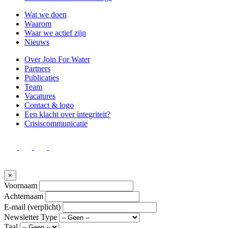
Wat we doen
Waarom
Waar we actief zijn
Nieuws
Over Join For Water
Partners
Publicaties
Team
Vacatures
Contact & logo
Een klacht over integriteit?
Crisiscommunicatie
×
Voornaam
Achternaam
E-mail
(verplicht)
Newsletter Type
Taal